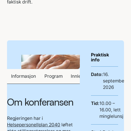
faktisk drift.
Praktisk
info
Dato:
16.
Informasjon
Program
Innledere
Priser og detal
september
2026
Om konferansen
Tid:
10.00 –
16.00, lett
minglelunsj
Regjeringen har i
Helsepersonellplan 2040
løftet