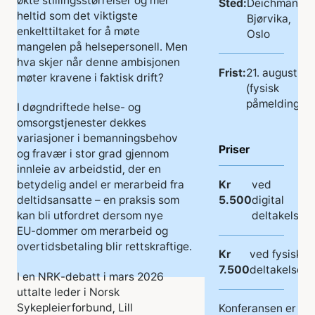
økte stillingsstørrelser og mer
Sted:
Deichman
heltid som det viktigste
Bjørvika,
enkelttiltaket for å møte
Oslo
mangelen på helsepersonell. Men
hva skjer når denne ambisjonen
Frist:
21. august
møter kravene i faktisk drift?
(fysisk
påmelding)
I døgndriftede helse‑ og
omsorgstjenester dekkes
variasjoner i bemanningsbehov
Priser
og fravær i stor grad gjennom
innleie av arbeidstid, der en
Kr
ved
betydelig andel er merarbeid fra
5.500
digital
deltidsansatte – en praksis som
deltakelse
kan bli utfordret dersom nye
EU‑dommer om merarbeid og
overtidsbetaling blir rettskraftige.
Kr
ved fysisk
7.500
deltakelse
I en NRK‑debatt i mars 2026
uttalte leder i Norsk
Sykepleierforbund, Lill
Konferansen er