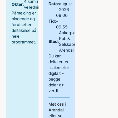
4 samlinger / 2
Dato:
august
Økter:
veiledningsøkter
2026
Påmelding er
09:00
bindende og
Tid:
–
forutsetter
09:55
deltakelse på
Ankerplassen
hele
Pub &
Sted:
programmet.
Selskapslokaler,
Arendal
Du kan
delta enten
i salen eller
digitalt –
begge
deler gir
verdi.
Møt oss i
Arendal –
eller se