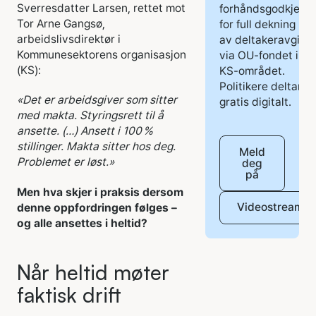
Sverresdatter Larsen, rettet mot
forhåndsgodkjent
Tor Arne Gangsø,
for full dekning
arbeidslivsdirektør i
av deltakeravgift
Kommunesektorens organisasjon
via OU-fondet i
(KS):
KS-området.
Politikere deltar
«Det er arbeidsgiver som sitter
gratis digitalt.
med makta. Styringsrett til å
ansette. (…) Ansett i 100 %
stillinger. Makta sitter hos deg.
Meld
Problemet er løst.»
deg
på
Men hva skjer i praksis dersom
Videostream
denne oppfordringen følges –
og alle ansettes i heltid?
Når heltid møter
faktisk drift