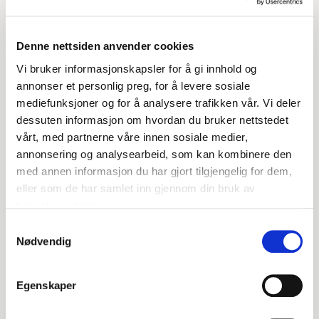
Denne nettsiden anvender cookies
Vi bruker informasjonskapsler for å gi innhold og
annonser et personlig preg, for å levere sosiale
Birgit Jensen
Lloyd Andreassen
mediefunksjoner og for å analysere trafikken vår. Vi deler
Hovedtillitsvalgt, Norsk
Dataanalytiker og rådgiver, Framlent.
dessuten informasjon om hvordan du bruker nettstedet
Sykepleierforbund.
vårt, med partnerne våre innen sosiale medier,
annonsering og analysearbeid, som kan kombinere den
med annen informasjon du har gjort tilgjengelig for dem,
eller som de har samlet inn gjennom din bruk av
tjenestene deres.
Hildegunn Andreassen
Samtykkevalg
Daglig leder, Framlent
Nødvendig
Målgruppe, priser og
vilkår
Egenskaper