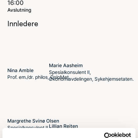
16:00
Avslutning
Innledere
Marie Aasheim
Nina Amble
Spesialkonsulent II,
Prof. em./dr. philos, OsloMet.
Økonomiavdelingen, Sykehjemsetaten.
Margrethe Svinø Olsen
Lillian Reiten
Spesialkonsulent II,
Institusjonssjef Lambertseterhjemmet
Økonomiavdelingen, Sykehjemsetaten.