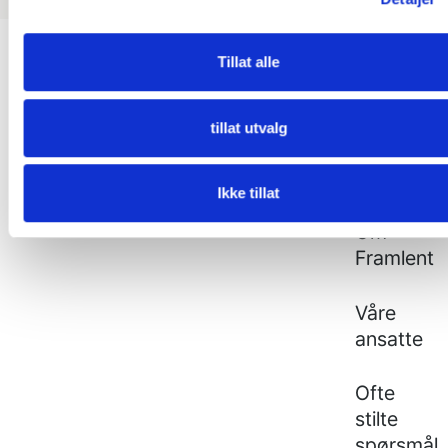
Footer
Tillat alle
FAGLIG
FRAMLENT
INNHOLD
tillat utvalg
Våre
Arrangementer
tjenester
Ikke tillat
Aktuelt
Om
Framlent
Våre
ansatte
Ofte
stilte
spørsmål