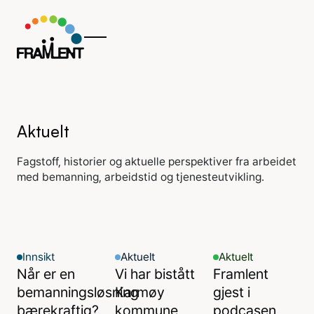
Aktuelt
Fagstoff, historier og aktuelle perspektiver fra arbeidet
med bemanning, arbeidstid og tjenesteutvikling.
Innsikt
Aktuelt
Aktuelt
Når er en
Vi har bistått
Framlent
bemanningsløsning
Karmøy
gjest i
bærekraftig?
kommune
podcasen