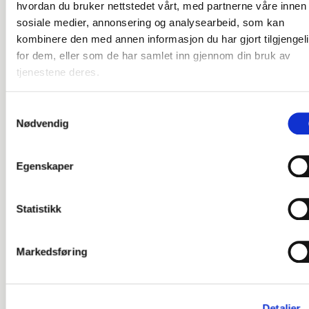
hvordan du bruker nettstedet vårt, med partnerne våre innen
Fagstoff for deg som
sosiale medier, annonsering og analysearbeid, som kan
jobber med bemanning og
kombinere den med annen informasjon du har gjort tilgjengel
arbeidstid
for dem, eller som de har samlet inn gjennom din bruk av
tjenestene deres.
Framlent skriver om bemanning, arbeidstid,
tjenestebehov, heltidskultur og bærekraftige
Samtykkevalg
bemanningsløsninger i helse- og omsorgstjenestene.
Nødvendig
Her finner du artikler og suksesshistorier om
virksomheter som jobber med tjenesteutvikling i
praksis.
Egenskaper
Vi deler erfaringer fra analyser, prosesser, kurs og
konferanser – med mål om å gjøre komplekse
Statistikk
bemanningsutfordringer enklere å forstå, diskutere og
handle på.
Markedsføring
Detaljer