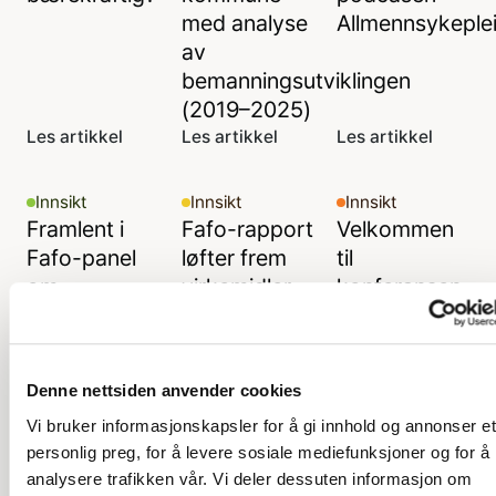
med analyse
Allmennsykeple
av
bemanningsutviklingen
(2019–2025)
Les artikkel
Les artikkel
Les artikkel
Innsikt
Innsikt
Innsikt
Framlent i
Fafo-rapport
Velkommen
Fafo-panel
løfter frem
til
om
virkemidler
konferansen
partssamarbeid
for redusert
Tid for
og omstilling
vikarbruk
bærekraftige
bemanningsløsn
Denne nettsiden anvender cookies
2024
Vi bruker informasjonskapsler for å gi innhold og annonser et
Les artikkel
Les artikkel
Les artikkel
personlig preg, for å levere sosiale mediefunksjoner og for å
analysere trafikken vår. Vi deler dessuten informasjon om